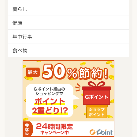
暮らし
健康
年中行事
食べ物