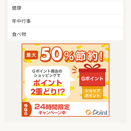
健康
年中行事
食べ物