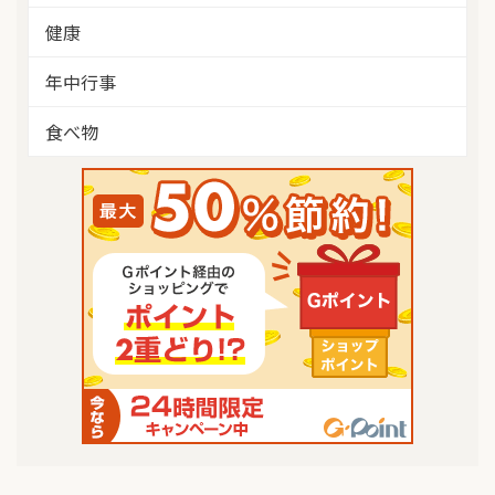
健康
年中行事
食べ物