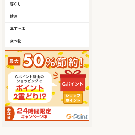
暮らし
健康
年中行事
食べ物