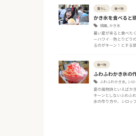
暮らし
食べ物
かき氷を食べると
頭痛
,
かき氷
暑い夏が来ると食べた
ーハワイ…色とりどり
るのがキーン！とする頭痛で
食べ物
ふわふわかき氷の
ふわふわかき氷
,
シロ
夏の風物詩といえばかき
キーンとしないふわふわ
氷の作り方や、シロップの