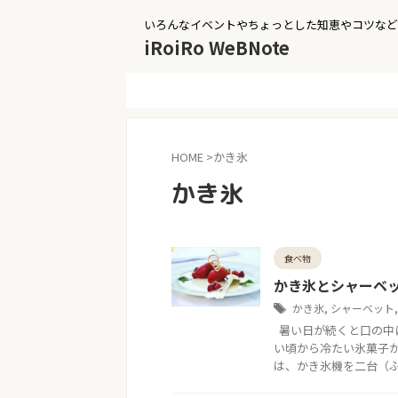
いろんなイベントやちょっとした知恵やコツなど
iRoiRo WeBNote
HOME
>
かき氷
かき氷
食べ物
かき氷とシャーベ
かき氷
,
シャーベット
暑い日が続くと口の中
い頃から冷たい氷菓子が
は、かき氷機を二台（ふわふ