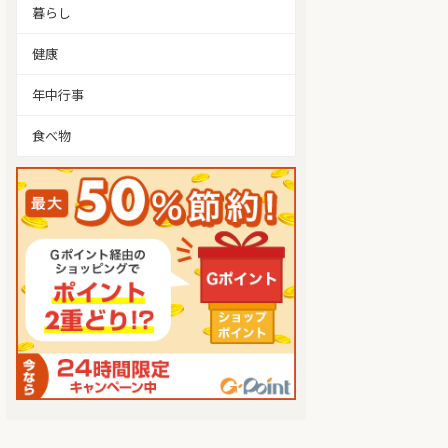
暮らし
健康
年中行事
食べ物