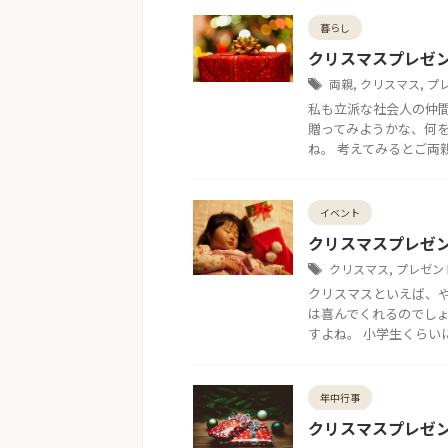
暮らし
クリスマスプレゼ
両親
,
クリスマス
,
プ
私も立派な社会人の仲
贈ってみようかな、何
ね。 考えてみるとご両親
イベント
クリスマスプレゼ
クリスマス
,
プレゼン
クリスマスといえば、
は喜んでくれるのでし
すよね。 小学生くらいに
年中行事
クリスマスプレゼ