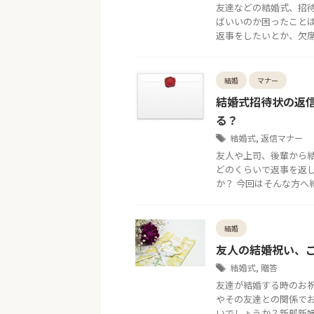
友達などの結婚式、招
ばいいのか困ったこと
返事をしたいとか、欠席す
結婚
マナー
結婚式招待状の返
る？
結婚式
,
返信マナー
友人や上司、後輩から
どのくらいで返事を返
か？ 今回はそんな方へ結
結婚
友人の結婚祝い、
結婚式
,
贈答
友達が結婚する時のお
やその友達との関係で
いでしょうか？新郎新婦に