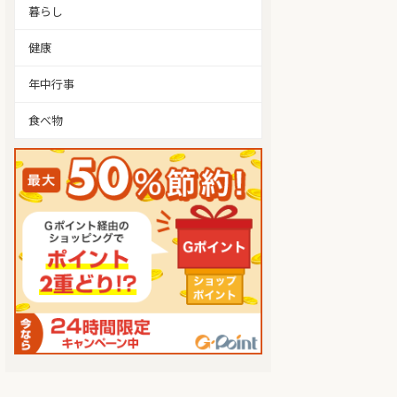
暮らし
健康
年中行事
食べ物