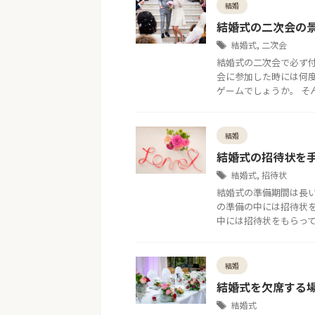
結婚
結婚式の二次会の
結婚式
,
二次会
結婚式の二次会で必ず
会に参加した時には何
ゲームでしょうか。 そん
結婚
結婚式の招待状を
結婚式
,
招待状
結婚式の準備期間は長
の準備の中には招待状を
中には招待状をもらっては
結婚
結婚式を欠席する
結婚式