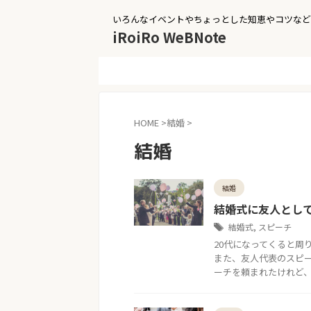
いろんなイベントやちょっとした知恵やコツなど
iRoiRo WeBNote
HOME
>
結婚
>
結婚
結婚
結婚式に友人とし
結婚式
,
スピーチ
20代になってくると周
また、友人代表のスピ
ーチを頼まれたけれど、 結