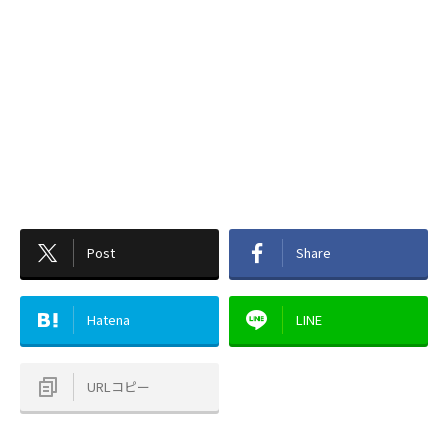
Post
Share
Hatena
LINE
URLコピー