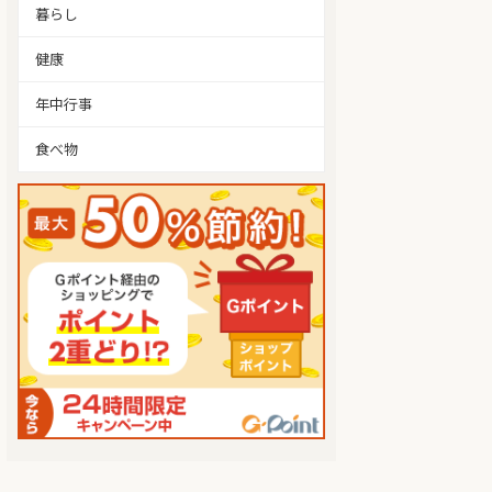
暮らし
健康
年中行事
食べ物