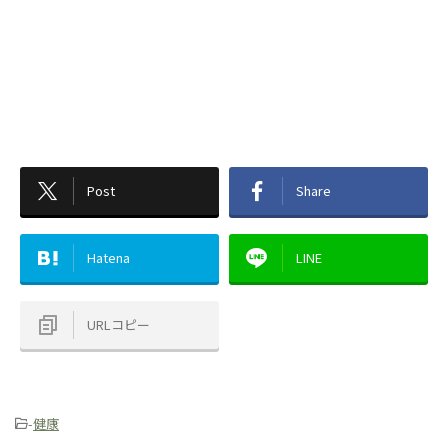
Post
Share
Hatena
LINE
URLコピー
-
健康