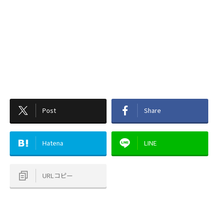
Post
Share
Hatena
LINE
URLコピー