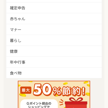
確定申告
赤ちゃん
マナー
暮らし
健康
年中行事
食べ物