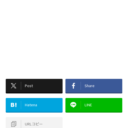
Post
Share
Hatena
LINE
URLコピー