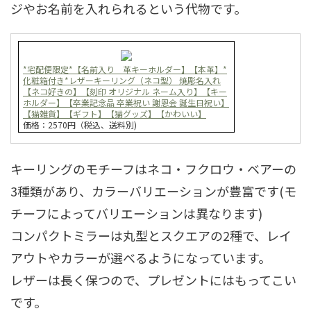
ジやお名前を入れられるという代物です。
*宅配便限定*【名前入り 革キーホルダー】【本革】*
化粧箱付き*レザーキーリング（ネコ型） 焼彫名入れ
【ネコ好きの】【刻印 オリジナル ネーム入り】【キー
ホルダー】【卒業記念品 卒業祝い 謝恩会 誕生日祝い】
【猫雑貨】【ギフト】【猫グッズ】【かわいい】
価格：2570円（税込、送料別)
キーリングのモチーフはネコ・フクロウ・ベアーの
3種類があり、カラーバリエーションが豊富です(モ
チーフによってバリエーションは異なります)
コンパクトミラーは丸型とスクエアの2種で、レイ
アウトやカラーが選べるようになっています。
レザーは長く保つので、プレゼントにはもってこい
です。