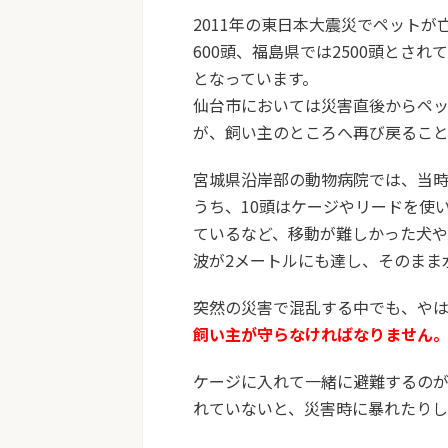
2011年の東日本大震災でペット
600頭、福島県では2500頭とさ
となっています。
仙台市においては災害直後からペ
が、飼い主のところへ再び戻るこ
宮城県沿岸部の動物病院では、当時
うち、10頭はケージやリードを使
ているなど、移動が難しかった犬
波が2メートルにも達し、そのまま
突然の災害で混乱する中でも、や
飼い主が守らなければなりません
ケージに入れて一緒に避難するの
れていないと、災害時に暴れたりし