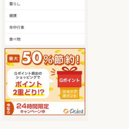
暮らし
健康
年中行事
食べ物