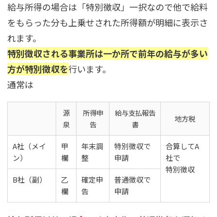
給与所得の場合は「特別徴収」一択なので他で給料
をもらった分も上乗せされた所得額が明細に表示さ
れます。
特別徴収される事業所は一か所で前年の給与が多い
方が特別徴収を
行います。
通常は
源
所得申
給与支払報告
地方税
泉
告
書
A社（メイ
甲
年末調
特別徴収で
合算してA
ン）
欄
整
申請
社で
特別徴収
B社（副）
乙
確定申
普通徴収で
欄
告
申請