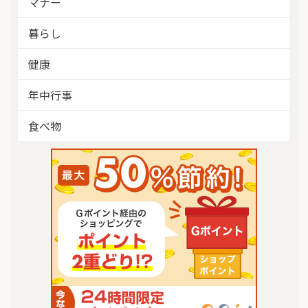
マナー
暮らし
健康
年中行事
食べ物