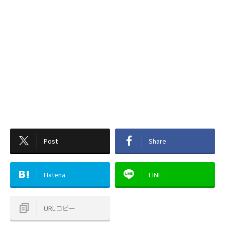
Post
Share
Hatena
LINE
URLコピー