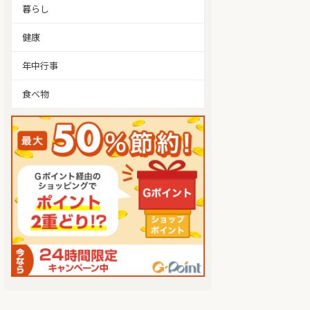
暮らし
健康
年中行事
食べ物