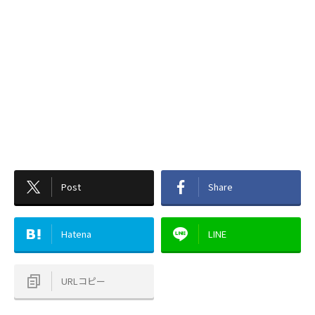
Post
Share
Hatena
LINE
URLコピー