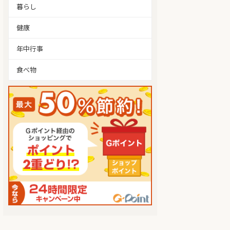
暮らし
健康
年中行事
食べ物